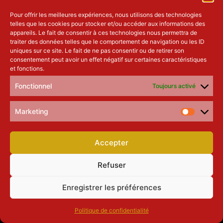
Pour offrir les meilleures expériences, nous utilisons des technologies
telles que les cookies pour stocker et/ou accéder aux informations des
appareils. Le fait de consentir à ces technologies nous permettra de
traiter des données telles que le comportement de navigation ou les ID
© Copyright 2025 Flamenco 46 –
Mentions Légales
–
Politiques de
uniques sur ce site. Le fait de ne pas consentir ou de retirer son
confidentialité
consentement peut avoir un effet négatif sur certaines caractéristiques
Ecrit, dansé et chanté par
Ré – Sylvain Andraud – Graphiste & web Designer
et fonctions.
Fonctionnel
Toujours activé
Marketing
Accepter
Refuser
Enregistrer les préférences
Politique de confidentialité