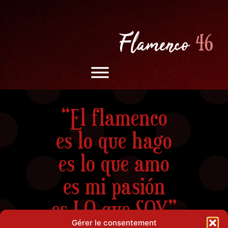
Flamenco N1
“El flamenco
es lo que hago
es lo que amo
es mi pasión
es LO que SOY”
Gérer le consentement